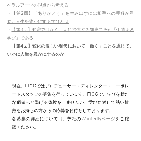
ベラルアーツの視点から考える
・
【第2回】「ありがとう」を生み出すには相手への理解が重
要。人生を豊かにする学びとは
・
【第3回】知識ではなく、人に提供する知恵こそが「価値ある
学び」である
・
【第4回】変化の激しい現代において「働く」ことを通じて、
いかに人生を豊かにするのか
現在、FICCではプロデューサー・ディレクター・コーポレ
ートスタッフの募集を行っています。FICCで、学びを新た
な価値へと繋げる体験をしませんか。学びに対して熱い情
熱をお持ちの方からの応募をお待ちしております。
各募集の詳細については、弊社の
Wantedlyページ
をご確
認ください。