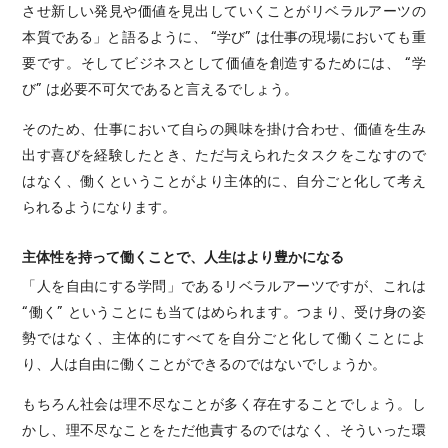
させ新しい発見や価値を見出していくことがリベラルアーツの
本質である」と語るように、 “学び” は仕事の現場においても重
要です。そしてビジネスとして価値を創造するためには、 “学
び” は必要不可欠であると言えるでしょう。
そのため、仕事において自らの興味を掛け合わせ、価値を生み
出す喜びを経験したとき、ただ与えられたタスクをこなすので
はなく、働くということがより主体的に、自分ごと化して考え
られるようになります。
主体性を持って働くことで、人生はより豊かになる
「人を自由にする学問」であるリベラルアーツですが、これは
“働く” ということにも当てはめられます。つまり、受け身の姿
勢ではなく、主体的にすべてを自分ごと化して働くことによ
り、人は自由に働くことができるのではないでしょうか。
もちろん社会は理不尽なことが多く存在することでしょう。し
かし、理不尽なことをただ他責するのではなく、そういった環