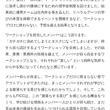
に追求し誰かの価値にするための奨学金制度を設けました。結
果的に優秀チームは社内外を巻き込んだ、リベラルアーツの学
びの本質を体験できるイベントを開催するなど、ワークショッ
プだけに終わらない、予想を超える結果となりました。
ワークショップを担当したメンバーはこう語ります。
「ガチガチに決めてしまうとタスクになってしまいますが、枠
すら自ら設計するようワークショップを企画しました。その結
果、業務・業務外の垣根を越えて、メンバーが自ら自走するワ
ークショップとなり、それぞれが “楽しい” という純粋な気持ち
からやる気になってくれたなと感じています」
メンバー自らが自走し、ワークショップだけに留まらない形で
アウトプットができたのは、きっとメンバーそれぞれが学びに
よる腹落ちする喜びを感じられたからでしょう。そして、これ
からもFICCは、この “腹落ちする喜び” を感じられる機会をつ
くり、学び続ける情熱をメンバー一人ひとりが持ち続け、まだ
見ぬ未来の価値を生み出しつづけられる環境を目指しているの