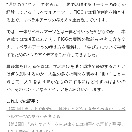
“理想の学び” として知られ、世界で活躍するリーダーの多くが
経験している「リベラルアーツ」。FICCでは価値創造を軸とす
る上で、リベラルアーツの考え方を重要視しています。
では、一体リベラルアーツとは一体どういった学びなのか── 本
連載では第4回にわたり、FICCの実際の取組みや考え方を交
え、リベラルアーツの考え方を理解し、「学び」について再考
するための7つのアイデアをご紹介してきました。
最終章を迎える今回は、学ぶ喜びを働く環境で経験することと
は何を意味するのか、人生の多くの時間を費やす “働く” ことを
通じて、人生をより豊かなものにするにはどうすればよいの
か、そのヒントとなるアイデアをご紹介いたします。
これまでの記事：
【第1回】働く上で自分の「興味」とどう向き合うべきか。リベ
ラルアーツの視点から考える
【第2回】「ありがとう」を生み出すには相手への理解が重要。
人生を豊かにする学びとは