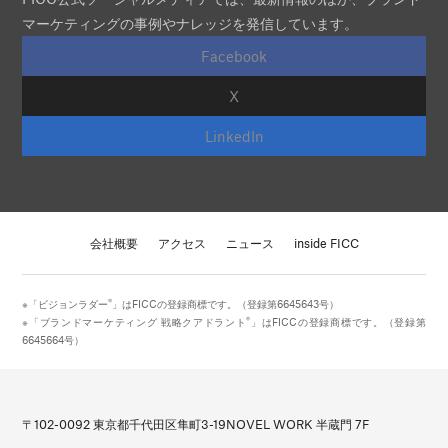
マーケティングの事例やナレッジを発信しています。
Facebook
X
LinkedIn
会社概要
アクセス
ニュース
inside FICC
®
※「ビジョンラダー
」はFICCの登録商標です。（登録第6645643号）
®
※「ブランドマーケティング 戦略クアドラント
」はFICCの登録商標です。（登録第
6645664号）
〒102-0092 東京都千代田区隼町3-19
NOVEL WORK 半蔵門 7F