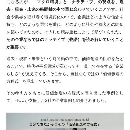
になるのが、
「マクロ環境」と「ナラティブ」の視点を、過
去・現在・未来の時間軸の中で重ね合わせていくこと
です。社
会や業界を取り巻く環境変化の中で、企業はどのような信念を
持ち、どのような選択を重ね、どのように社会や顧客との関係
を築いてきたのか。そうした積み重ねによって形づくられた、
その企業ならではのナラティブ（物語）を読み解いていくこと
が重要
です。
過去・現在・未来という時間軸の中で、価値創造の軌跡をたど
ることで、時代や事業領域が変わっても一貫して存在する “企業
らしさ” が見えてくる。そこから、自社ならではの「価値創造の
方程式」を見出していきます。
その考え方をもとに価値創造の方程式を導き出した事例とし
て、FICCが支援した2社の企業事例も紹介されました。