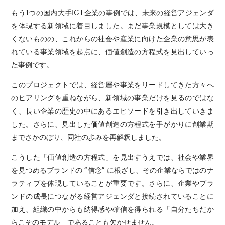
もう1つの国内大手ICT企業の事例では、未来の経営アジェンダ
を体現する新領域に着目しました。まだ事業規模としては大き
くないものの、これからの社会や産業に向けた企業の意思が表
れている事業領域を起点に、価値創造の方程式を見出していっ
た事例です。
このプロジェクトでは、経営層や事業をリードしてきた方々へ
のヒアリングを重ねながら、新領域の事業だけを見るのではな
く、長い企業の歴史の中にあるエピソードを引き出していきま
した。さらに、見出した価値創造の方程式を手がかりに創業期
までさかのぼり、同社の歩みを再解釈しました。
こうした「価値創造の方程式」を見出すうえでは、社会や業界
を見つめるブランドの “信念” に根ざし、その企業ならではのナ
ラティブを体現していることが重要です。さらに、企業やブラ
ンドの成長につながる経営アジェンダと接続されていることに
加え、組織の中からも納得感や確信を得られる「自分たちだか
らこそのモデル」であることも欠かせません。