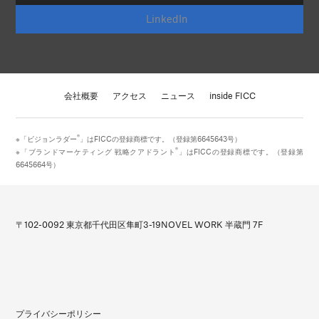
LinkedIn
会社概要
アクセス
ニュース
inside FICC
®
※「ビジョンラダー
」はFICCの登録商標です。（登録第6645643号）
®
※「ブランドマーケティング 戦略クアドラント
」はFICCの登録商標です。（登録第
6645664号）
〒102-0092 東京都千代田区隼町3-19
NOVEL WORK 半蔵門 7F
プライバシーポリシー