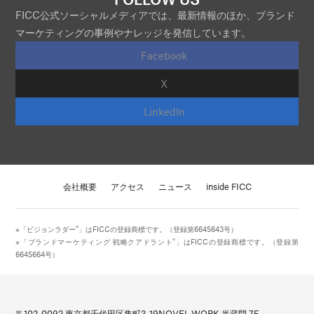
FICC公式ソーシャルメディアでは、最新情報のほか、ブランド
マーケティングの事例やナレッジを発信しています。
Facebook
X
LinkedIn
会社概要
アクセス
ニュース
inside FICC
®
※「ビジョンラダー
」はFICCの登録商標です。（登録第6645643号）
®
※「ブランドマーケティング 戦略クアドラント
」はFICCの登録商標です。（登録第
6645664号）
〒102-0092 東京都千代田区隼町3-19
NOVEL WORK 半蔵門 7F