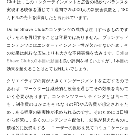
Clubは，このエンターテインメントと広告の絶妙なバランスを
実現する映像を通じて１週間で25,000人の新規会員数と，180
万ドルの売上を獲得したと言われています。
Dollar Shave Clubのコンテンツの成功は注目すべきものです
が，それを再現することは容易ではありません。ブランデッド
コンテンツにはエンターテインメント性が欠かせないため，そ
の効果は純粋な広告よりも大きな不確実性を含みます。
Dollar
Shave Clubの2本目の動画
も良い評判を得ていますが，1本目の
効果を超えることはとても難しいでしょう。
クリエイティブの質が大きくエンゲージメントを左右するので
あれば，マーケターは継続的な改善を通じてその効果を高めて
いく必要があります。コンテンツマーケティングとは言って
も，制作費のほかにもそれなりのPRや広告費が想定されるた
め，ある程度の確実性が求められるのです。そのためには日頃
から頻繁に，多くのコンテンツを配信し，効果が見えたものに
積極的に投資をする──ユーザーの反応を見てコミュニケーショ