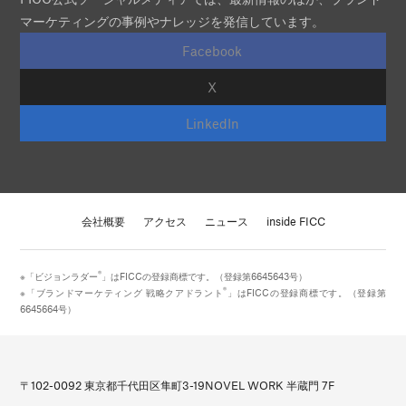
マーケティングの事例やナレッジを発信しています。
Facebook
X
LinkedIn
会社概要
アクセス
ニュース
inside FICC
®
※「ビジョンラダー
」はFICCの登録商標です。（登録第6645643号）
®
※「ブランドマーケティング 戦略クアドラント
」はFICCの登録商標です。（登録第
6645664号）
〒102-0092 東京都千代田区隼町3-19
NOVEL WORK 半蔵門 7F