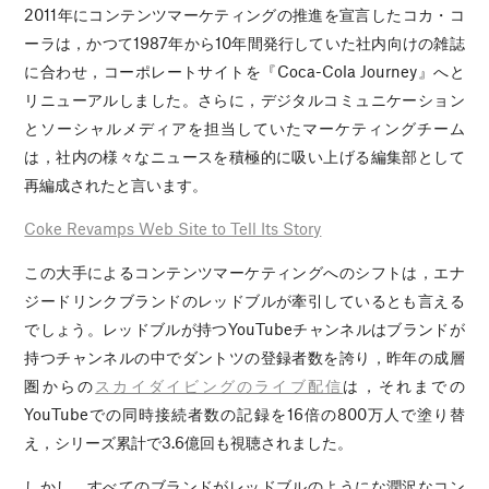
2011年にコンテンツマーケティングの推進を宣言したコカ・コ
ーラは，かつて1987年から10年間発行していた社内向けの雑誌
に合わせ，コーポレートサイトを『Coca-Cola Journey』へと
リニューアルしました。さらに，デジタルコミュニケーション
とソーシャルメディアを担当していたマーケティングチーム
は，社内の様々なニュースを積極的に吸い上げる編集部として
再編成されたと言います。
Coke Revamps Web Site to Tell Its Story
この大手によるコンテンツマーケティングへのシフトは，エナ
ジードリンクブランドのレッドブルが牽引しているとも言える
でしょう。レッドブルが持つYouTubeチャンネルはブランドが
持つチャンネルの中でダントツの登録者数を誇り，昨年の成層
圏からの
スカイダイビングのライブ配信
は，それまでの
YouTubeでの同時接続者数の記録を16倍の800万人で塗り替
え，シリーズ累計で3.6億回も視聴されました。
しかし，すべてのブランドがレッドブルのようにな潤沢なコン