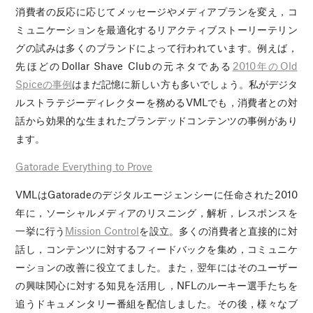
消費者の反応に応じてメッセージやメディアプランを変え，コ
ミュニケーションを最適化するリアクティブストーリーテリン
グの試みは多くのブランドによって行われています。例えば，
先ほどのDollar Shave Clubの元ネタである
2010年のOld
Spiceの事例
はまだ記憶に新しい方も多いでしょう。私がデジタ
ルストラテジーディレクターを務めるVMLでも，消費者との対
話から効果的な生まれたブランデッドコンテンツの事例があり
ます。
Gatorade Everything to Prove
VMLはGatoradeのデジタルエージェンシーに任命された2010
年に，ソーシャルメディアのリスニング，解析，レスポンスを
一挙に行う
Mission Control
を設立。多くの消費者と直接的に対
話し，コンテンツに対するフィードバックを集め，コミュニケ
ーションの改善に役立てました。また，翌年にはそのユーザー
の興味関心に対する知見を活用し，NFLのルーキー選手たちを
追うドキュメンタリー番組を配信しました。その後，様々なブ