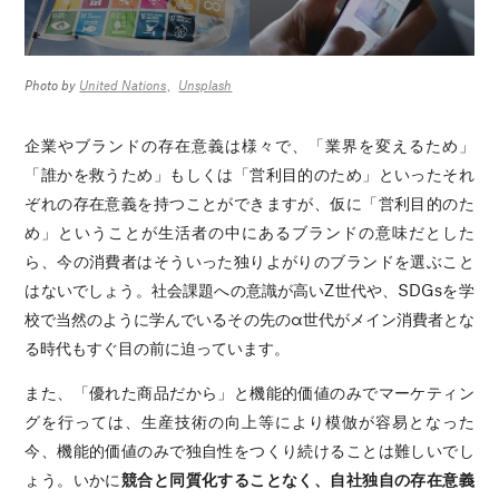
Photo by
United Nations
、
Unsplash
企業やブランドの存在意義は様々で、「業界を変えるため」
「誰かを救うため」もしくは「営利目的のため」といったそれ
ぞれの存在意義を持つことができますが、仮に「営利目的のた
め」ということが生活者の中にあるブランドの意味だとした
ら、今の消費者はそういった独りよがりのブランドを選ぶこと
はないでしょう。社会課題への意識が高いZ世代や、SDGsを学
校で当然のように学んでいるその先のα世代がメイン消費者とな
る時代もすぐ目の前に迫っています。
また、「優れた商品だから」と機能的価値のみでマーケティン
グを行っては、生産技術の向上等により模倣が容易となった
今、機能的価値のみで独自性をつくり続けることは難しいでし
ょう。いかに
競合と同質化することなく、自社独自の存在意義