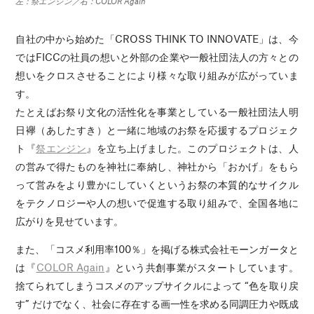
左：祭エンジン／右：COLOR Again
自社の中から始めた「CROSS THINK TO INNOVATE」は、今
ではFICCの社員の想いと外部の企業や一般社団法人の方々との
想いをクロスさせることにより様々な取り組みが広がっていま
す。
たとえばお祭り文化の活性化を事業としている一般社団法人明
日襷（あしたすき）と一緒に地域のお祭を応援するプロジェク
ト『
祭エンジン
』を立ち上げました。このプロジェクトは、人
の営みで得たものを神社に奉納し、神社から「おかげ」をもら
って営みをより豊かにしていくというお祭の本質的なサイクル
をテクノロジーや人の想いで促進する取り組みで、全国各地に
広がりを見せています。
また、「コスメ利用率100％」を掲げる株式会社モーンガータと
は『
COLOR Again
』という共創事業がスタートしています。
捨てられてしまうコスメのアップサイクルによって “色を取り戻
す” だけでなく、社会に存在する画一性を求める同調圧力や既成