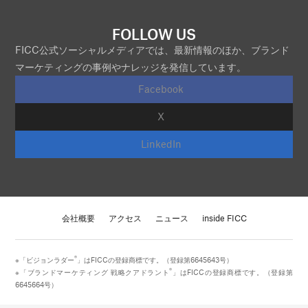
FOLLOW US
FICC公式ソーシャルメディアでは、最新情報のほか、ブランド
マーケティングの事例やナレッジを発信しています。
Facebook
X
LinkedIn
会社概要
アクセス
ニュース
inside FICC
®
※「ビジョンラダー
」はFICCの登録商標です。（登録第6645643号）
®
※「ブランドマーケティング 戦略クアドラント
」はFICCの登録商標です。（登録第
6645664号）