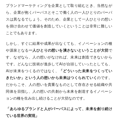
ブランドマーケティングを企業として取り組むとき、当然なが
ら、企業が抱くパーパスとそこで働く人の一人ひとりのパーパ
スは異なるでしょう。そのため、企業として一人ひとりの想い
を掛け合わせて価値を創造していくということは非常に難しい
ことでもあります。
しかし、すぐに結果や成果が出なくても、イノベーションの種
や源泉となる
一人ひとりの想いを潰さないということが大切
で
す。なぜなら、人の想いがなければ、未来は創造できないから
です。どんなに技術が進歩してAIが台頭していったとしても、
AIが未来をつくるのではなく、
「どういった未来をつくってい
きたいか」という人の想いから未来はつくられていく
のです。
だからこそ、人の想いを貴重なものとして存在させる組織や共
同体を目指し、人の想いの共創から未来を創造するイノベーシ
ョンの種を生み出し続けることが大切なのです。
「あらゆるブランドと人がパーパスによって、未来を創り続け
ている世界の実現」