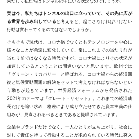
果たして私たちはトンネルの中にいる状況なのでしょうか。
実は今、私たちはトンネルの出口に立っていて、その先に広が
る世界を歩み出している
と考えると、起こさなければいけない
行動は変わってくるのではないでしょうか。
そもそもで現代は、コロナ禍でなくともテクノロジーを中心に
様々なことが急速に変化していて、常にこれまでの当たり前が
当たり前ではなくなる時代ですが、コロナ禍によりその状況が
加速しているということは間違いないと思います。欧州では
「グリーン・リカバリー」と呼ばれる、コロナ禍からの経済回
復と気候変動問題の解決をセットで考えなければならないとい
う動きが起きています。世界経済フォーラムから発信された
2021年のテーマは「グレート・リセット」。これまでの経済成
長だけを追い求め、格差により成り立たせてきた資本主義の仕
組みが、見直されるべきときであると提唱されています。
企業やブランドだけでなく、一人ひとりが立ち上がり、社会に
対して責任を持って行動することが求められている時代に突入