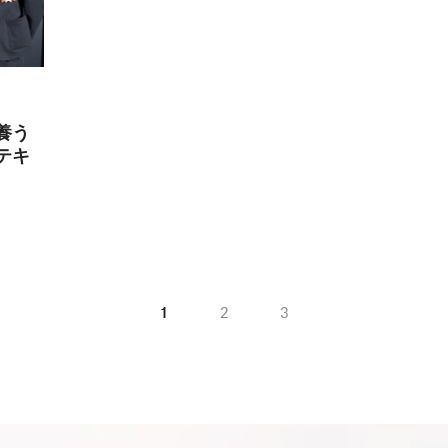
養う
テキ
1
2
3