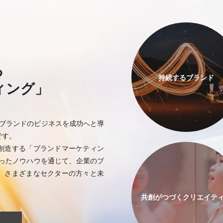
る
持続するブランド
ィング」
やブランドのビジネスを成功へと導
です。
創造する「ブランドマーケティン
培ったノウハウを通じて、企業のブ
、さまざまなセクターの方々と未
共創がつづく
クリエイテ