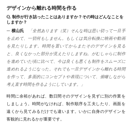
デザインから離れる時間を作る
Q. 制作が行き詰ったことはありますか？その時はどんなことを
しますか？
— 横山氏
「全然あります（笑）そんな時は思い切って一旦手
を止めて、一切何もしません。もしくは気分転換に映画や動画
を見たりします。時間を置いてからまたそのデザインを見る
と、良くなかった部分が見えたりしますね。がむしゃらに制作
を進めていた頃に比べて、今は良くも悪くも制作をスムーズに
進めれるようになった。それでも一旦デザインから離れる時間
を作って、多面的にコンセプトや表現について、俯瞰しながら
考え直す時間を作るようにしています。」
時間に余裕があれば、数日間そのデザインを見ずに別の作業を
しましょう。時間がなければ、制作順序を工夫したり、画面を
遠くから見てみるだけでも違います。いかに自身のデザインを
客観的に見れるかが重要です。