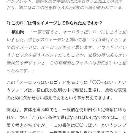
パンフレット。招待状の文字部分にはホログラム加工がされて
おり、紙にはロゴの色を取り入れた8枚の合紙が使われている。
Q.このロゴは何をイメージして作られたんですか？
— 横山氏
「一言で言うと、オーロラっぽいロゴにしようと思
いました。誰もがスウェーデンと聞いて思いつく3番目くらいま
でのイメージに、オーロラがあると思います。アウトドアとい
うトピックを扱うイベントだったことや、北欧の持つ柔らかい
国民性やデザインと、この有機的なフォルムは相性がいいと思
ったんです。」
この「オーロラっぽいロゴ」とあるように「◯◯っぽい」とい
うフレーズは、横山氏の説明の中で頻繁に登場し、柔軟な表現
のために欠かせない感覚であるという事が見えてきます。
例えば、書体を選ぶ時でも、一般的な使用例や固定概念に縛ら
れて、つい「こういう条件で選ばなければいけないのでは…」と
硬く考えがちですが、「この書体は◯◯っぽい」というシンプ
ルな直感を大切にし、一度発想を解放し自由に考えてみましょ