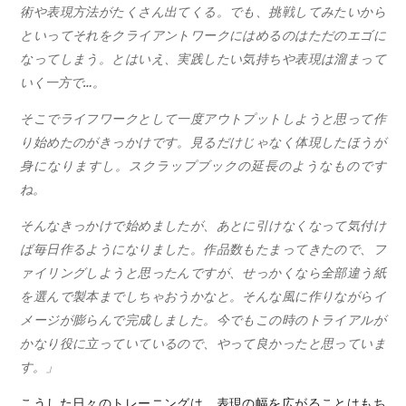
術や表現方法がたくさん出てくる。でも、挑戦してみたいから
といってそれをクライアントワークにはめるのはただのエゴに
なってしまう。とはいえ、実践したい気持ちや表現は溜まって
いく一方で…。
そこでライフワークとして一度アウトプットしようと思って作
り始めたのがきっかけです。見るだけじゃなく体現したほうが
身になりますし。スクラップブックの延長のようなものです
ね。
そんなきっかけで始めましたが、あとに引けなくなって気付け
ば毎日作るようになりました。作品数もたまってきたので、フ
ァイリングしようと思ったんですが、せっかくなら全部違う紙
を選んで製本までしちゃおうかなと。そんな風に作りながらイ
メージが膨らんで完成しました。今でもこの時のトライアルが
かなり役に立っていているので、やって良かったと思っていま
す。」
こうした日々のトレーニングは、表現の幅を広がることはもち