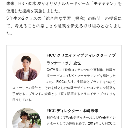
未来、HR・鈴木 友がオリジナルカードゲーム「モヤヤヤン」を
使用した授業を実施しました。
5年生の2クラスの「総合的な学習（探究）の時間」の授業に
て、考えることの楽しさや意義を伝える取り組みとなりまし
た。
FICC クリエイティブディレクター / プ
ランナー・水川 史也
CATV局にて映像コンテンツの企画制作、転職支
援サービスにてUX / マーケティングを経験した
のち、FICCに入社。生活者とブランドをつなぐ
ストーリーの設計と、それを軸とした体験デザインやコンテンツ開発を
手がける。ブランドの資産として長く活躍するクリエイティブづくりを
目指している。
FICC ディレクター・水嶋 未来
制作会社にてWebデザイナーおよびWebディレ
クターとしての経験を経て、2019年よりFICCに