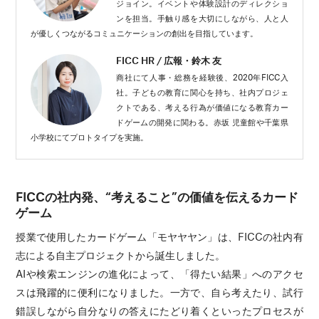
ジョイン。イベントや体験設計のディレクショ
ンを担当。手触り感を大切にしながら、人と人
が優しくつながるコミュニケーションの創出を目指しています。
FICC HR / 広報・鈴木 友
商社にて人事・総務を経験後、2020年FICC入
社。子どもの教育に関心を持ち、社内プロジェ
クトである、考える行為が価値になる教育カー
ドゲームの開発に関わる。赤坂 児童館や千葉県
小学校にてプロトタイプを実施。
FICCの社内発、“考えること”の価値を伝えるカード
ゲーム
授業で使用したカードゲーム「モヤヤヤン」は、FICCの社内有
志による自主プロジェクトから誕生しました。
AIや検索エンジンの進化によって、「得たい結果」へのアクセ
スは飛躍的に便利になりました。一方で、自ら考えたり、試行
錯誤しながら自分なりの答えにたどり着くといったプロセスが