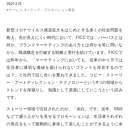
2021.3.15
サービス
メディア・プロモーション事業
新型コロナウイルス感染拡大をはじめとする多くの社会問題を
抱え、先が見えにくい時代において、FICCでは、パーパスとは
何か、ブランドマーケティングのあり方とは何かを常に問いな
がら、既成概念を打破する戦略と実行を続けています。FICCで
は昨年から、「マーケティングにおいても、従来のやり方では
生活者に適切な価値を届けられないブランドも存在するので
は？」と社内で話し合いを重ねてきました。コピー・ストーリ
ー・アートディレクション・テクノロジーという4つの領域から
トレンドを深掘りし、知識として資源にしていこうという試み
です。
ストーリー領域で注目されたのが、「余白」です。近年、SNS
などで盛り上がりを見せるプロモーションは、生活者それぞれ
の視点をもって能動的に参加して楽しむことができるように余