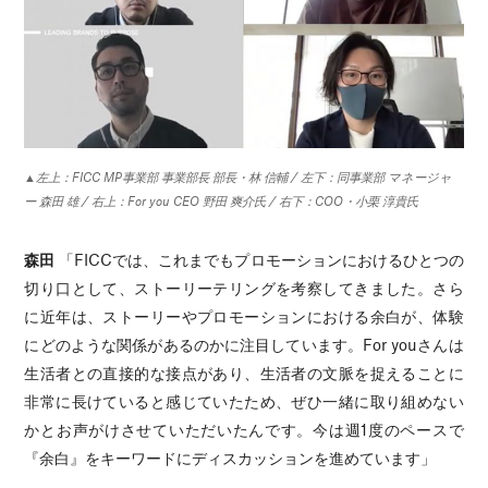
▲左上：FICC MP事業部 事業部長 部長・林 信輔 / 左下：同事業部 マネージャ
ー 森田 雄 / 右上：For you CEO 野田 爽介氏 / 右下：COO・小栗 淳貴氏
森田
「FICCでは、これまでもプロモーションにおけるひとつの
切り口として、ストーリーテリングを考察してきました。さら
に近年は、ストーリーやプロモーションにおける余白が、体験
にどのような関係があるのかに注目しています。For youさんは
生活者との直接的な接点があり、生活者の文脈を捉えることに
非常に長けていると感じていたため、ぜひ一緒に取り組めない
かとお声がけさせていただいたんです。今は週1度のペースで
『余白』をキーワードにディスカッションを進めています」