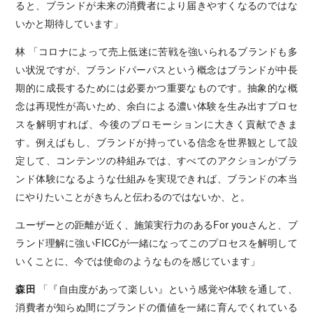
ると、ブランドが未来の消費者により届きやすくなるのではな
いかと期待しています」
林 「コロナによって売上低迷に苦戦を強いられるブランドも多
い状況ですが、ブランドパーパスという概念はブランドが中長
期的に成長するためには必要かつ重要なものです。抽象的な概
念は再現性が高いため、余白による濃い体験を生み出すプロセ
スを解明すれば、今後のプロモーションに大きく貢献できま
す。例えばもし、ブランドが持っている信念を世界観として設
定して、コンテンツの枠組みでは、すべてのアクションがブラ
ンド体験になるような仕組みを実現できれば、ブランドの本当
にやりたいことがきちんと伝わるのではないか、と。
ユーザーとの距離が近く、施策実行力のあるFor youさんと、ブ
ランド理解に強いFICCが一緒になってこのプロセスを解明して
いくことに、今では使命のようなものを感じています」
森田
「『自由度があって楽しい』という感覚や体験を通して、
消費者が知らぬ間にブランドの価値を一緒に育んでくれている