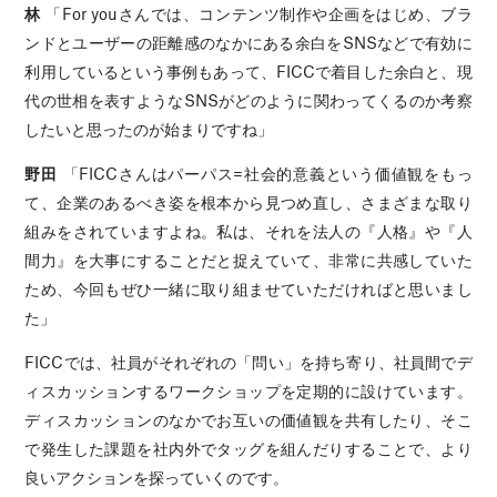
林
「For youさんでは、コンテンツ制作や企画をはじめ、ブラ
ンドとユーザーの距離感のなかにある余白をSNSなどで有効に
利用しているという事例もあって、FICCで着目した余白と、現
代の世相を表すようなSNSがどのように関わってくるのか考察
したいと思ったのが始まりですね」
野田
「FICCさんはパーパス=社会的意義という価値観をもっ
て、企業のあるべき姿を根本から見つめ直し、さまざまな取り
組みをされていますよね。私は、それを法人の『人格』や『人
間力』を大事にすることだと捉えていて、非常に共感していた
ため、今回もぜひ一緒に取り組ませていただければと思いまし
た」
FICCでは、社員がそれぞれの「問い」を持ち寄り、社員間でデ
ィスカッションするワークショップを定期的に設けています。
ディスカッションのなかでお互いの価値観を共有したり、そこ
で発生した課題を社内外でタッグを組んだりすることで、より
良いアクションを探っていくのです。