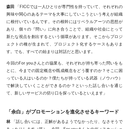
森田
「FICCでは一人ひとりが専門性を持っていて、それぞれの
興味や関心のあるテーマを大事にしていこうという考えが組織
に根付いているんです。その根幹にはリベラルアーツの思想が
あり、個々の『問い』に向き合うことで、組織や社会にとって
新たな視点を創出するという循環があります。そこからプロジ
ェクトの種が生まれて、プロジェクト化するケースもありま
す。でも、すべての始まりは対話だと思います。
今回のFor youさんとの協業も、それぞれが持ち寄った問いをも
とに、今までの固定概念や既成概念をどう覆すのか？そこに困
っている人はいるのか？僕たちが持っている武器（ノウハウ）
で解決していくことができるのか？といった話し合いを通じ
て、新しいサービスの切り口を探っているといえます」
「余白」がプロモーションを進化させるキーワード
林
「話し合いには、正解があるようでなかったり、なさそうで
あったりします（笑）。今回、For youさんとのディスカッショ