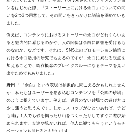
ンをはじめた際、『ストーリー上における余白』についての問
いを2つ3つ用意して、その問いをきっかけに議論を深めていき
ました。
例えば、コンテンツにおけるストーリーの余白がどれくらいあ
ると魅力的に感じるのかや、人の関係は余白に影響を受けるも
のなのか、などです。それは、SNS上のプロモーション施策に
おける余白活用の研究でもあるのですが、余白に異なる視点を
加えることで、既存概念のブレイクスルーになるテーマを見い
出すためでもありました」
野田
「『余白』という表現は抽象的に聞こえるかもしれません
が、私たちはユーザーを巻き込むコンテンツを『公園の砂場』
のように捉えています。例えば、道具のない砂場での遊び方は
少し迷うと思うんです。しかしスコップがひとつあれば、子ど
も達は１人でも砂を掘ったり山をつくったりしてすぐに遊び始
められます。友達や親がいれば、他人に観てもらうというモチ
ベーションも加わるとも思います。