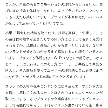
ことが、余白のあるプロモーションの理想かもしれません。遊
びに近い行為や体験をしながら、よりブランドのファンになっ
てもらえたら嬉しいですし、ブランドが本来伝えたいパーパス
が伝わって広がっていくといいですね」
小栗
「類似した機能を使ったり、技術を真似して生産して、そ
の後は価格競争が起きたりする闘い方はどうしても多く見受け
られますが、現在は、商品がいいから買うというより、なぜそ
のブランドが好きなのかを考えて購買する人が増えていると思
います。ブランドが体現したい WHY（なぜ）の部分がしっかり
とユーザーに伝わり、その考え方にユーザーが共感して商品を
購入し、その商品を使ってユーザーの理想的な自己表現にまで
つながることがブランド本来の目的だと考えています。
ブランドの人格や魂をコンテンツに吹き込んで、ブランドの世
界観に共感してくれる人たちと双方向でコミュニケーションが
取ったりすることでブランドや企業自体のルーツやビジョンに
少しでも触れてもらう。それがファンが生まれていく第一歩目