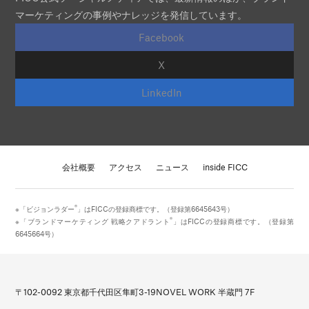
マーケティングの事例やナレッジを発信しています。
Facebook
X
LinkedIn
会社概要
アクセス
ニュース
inside FICC
®
※「ビジョンラダー
」はFICCの登録商標です。（登録第6645643号）
®
※「ブランドマーケティング 戦略クアドラント
」はFICCの登録商標です。（登録第
6645664号）
〒102-0092 東京都千代田区隼町3-19
NOVEL WORK 半蔵門 7F